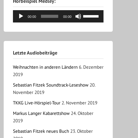
Audio-
Hörbeispiel Medley:
Player
Pfeiltasten
00:00
00:00
Hoch/Runter
benutzen,
um
die
Lautstärke
Letzte Audiobeiträge
zu
regeln.
Weihnachten in anderen Ländern
6. Dezember
2019
Sebastian Fitzek Soundtrack-Leseshow
20.
November 2019
TKKG Live-Hörspiel-Tour
2. November 2019
Markus Langer Kabarettshow
24. Oktober
2019
Sebastian Fitzek neues Buch
23. Oktober