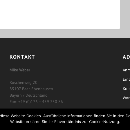
KONTAKT
AD
Mike Weber
Anm
Ein
Ruschenweg 20
Kom
85107 Baar-Ebenhausen
Bayern / Deutschland
Wor
Fon: +49 (0)176 – 459 250 86
ese Website Cookies. Ausführliche Informationen finden Sie in den Dat
Website erklären Sie Ihr Einverständnis zur Cookie-Nutzung.
©2026 AP Mediaservice
| Powered by
SuperbThemes!
Alles klar