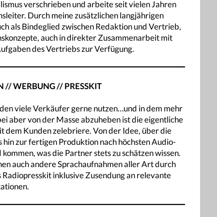
ismus verschrieben und arbeite seit vielen Jahren
sleiter. Durch meine zusätzlichen langjährigen
ch als Bindeglied zwischen Redaktion und Vertrieb,
nskonzepte, auch in direkter Zusammenarbeit mit
Aufgaben des Vertriebs zur Verfügung.
// WERBUNG // PRESSKIT
tz, den viele Verkäufer gerne nutzen…und in dem mehr
bei aber von der Masse abzuheben ist die eigentliche
it dem Kunden zelebriere. Von der Idee, über die
s hin zur fertigen Produktion nach höchsten Audio-
d kommen, was die Partner stets zu schätzen wissen.
nen auch andere Sprachaufnahmen aller Art durch
es Radiopresskit inklusive Zusendung an relevante
tationen.