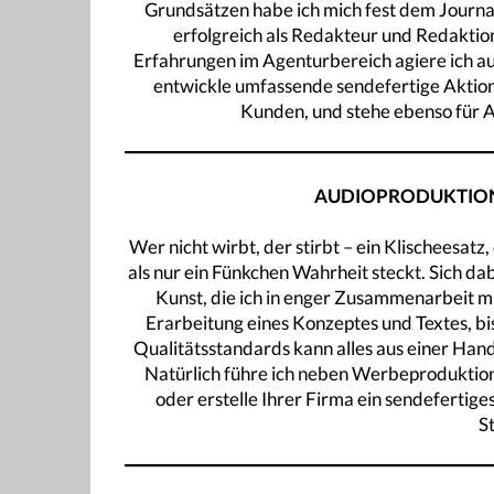
Grundsätzen habe ich mich fest dem Journal
erfolgreich als Redakteur und Redaktion
Erfahrungen im Agenturbereich agiere ich au
entwickle umfassende sendefertige Aktio
Kunden, und stehe ebenso für 
AUDIOPRODUKTION 
Wer nicht wirbt, der stirbt – ein Klischeesa
als nur ein Fünkchen Wahrheit steckt. Sich da
Kunst, die ich in enger Zusammenarbeit m
Erarbeitung eines Konzeptes und Textes, bi
Qualitätsstandards kann alles aus einer Han
Natürlich führe ich neben Werbeproduktio
oder erstelle Ihrer Firma ein sendefertig
S