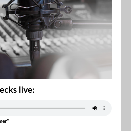
ecks live:
mer“