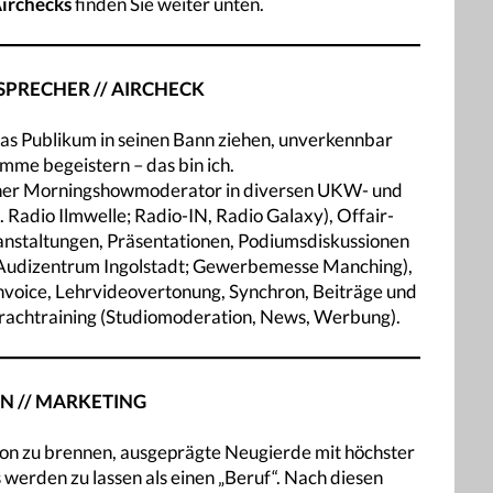
Airchecks
finden Sie weiter unten.
SPRECHER // AIRCHECK
as Publikum in seinen Bann ziehen, unverkennbar
mme begeistern – das bin ich.
licher Morningshowmoderator in diversen UKW- und
Radio Ilmwelle; Radio-IN, Radio Galaxy), Offair-
ranstaltungen, Präsentationen, Podiumsdiskussionen
 Audizentrum Ingolstadt; Gewerbemesse Manching),
onvoice, Lehrvideovertonung, Synchron, Beiträge und
Sprachtraining (Studiomoderation, News, Werbung).
N // MARKETING
sion zu brennen, ausgeprägte Neugierde mit höchster
 werden zu lassen als einen „Beruf“. Nach diesen